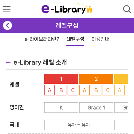
레벨구성
e-라이브러리란?
레벨구성
이용안내
e-Library 레벨 소개
1
2
3
레벨
A
B
C
A
B
C
A
B
영어권
K
Grade 1
Grad
국내
유아 ~ 유치