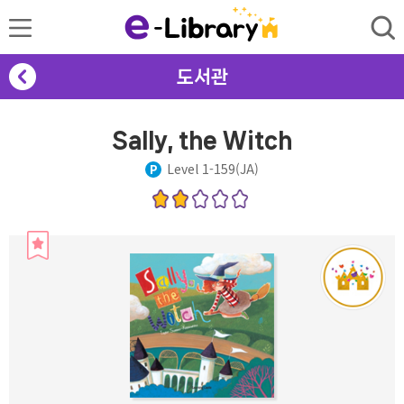
도서관
Sally, the Witch
Level 1-159(JA)
P